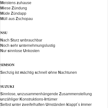
M
eistens
z
uhause
M
iese
Z
ündung
M
üde
Z
ündapp
M
üll aus
Z
schopau
NSU
N
ach
S
turz
u
nbrauchbar
N
och
s
ehr
u
nternehmungslustig
N
ur
s
innlose
U
nkosten
SIMSON
S
echzig
i
st
m
ächtig
s
chnell
o
hne
N
achtunen
SUZUKI
S
innlose,
u
nzusammenhängende
Z
usammenstellung
u
nzähliger
K
onstruktions-
I
rrtümer
S
elbst
u
nter
z
weifelhaften
U
mständen
k
lappt´s
i
mmer