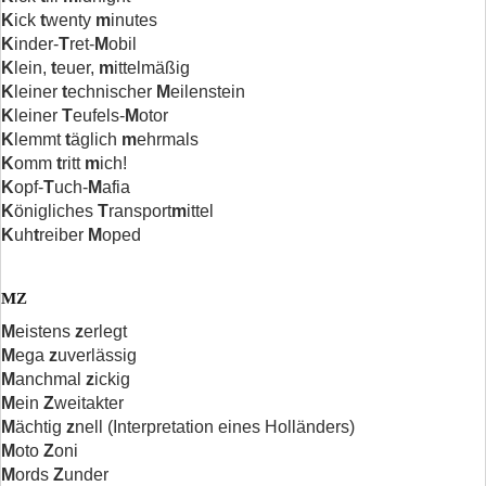
K
ick
t
wenty
m
inutes
K
inder-
T
ret-
M
obil
K
lein,
t
euer,
m
ittelmäßig
K
leiner
t
echnischer
M
eilenstein
K
leiner
T
eufels-
M
otor
K
lemmt
t
äglich
m
ehrmals
K
omm
t
ritt
m
ich!
K
opf-
T
uch-
M
afia
K
önigliches
T
ransport
m
ittel
K
uh
t
reiber
M
oped
MZ
M
eistens
z
erlegt
M
ega
z
uverlässig
M
anchmal
z
ickig
M
ein
Z
weitakter
M
ächtig
z
nell (Interpretation eines Holländers)
M
oto
Z
oni
M
ords
Z
under