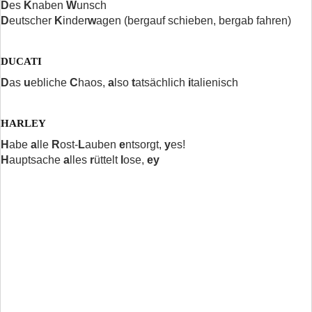
D
es
K
naben
W
unsch
D
eutscher
K
inder
w
agen (bergauf schieben, bergab fahren)
DUCATI
D
as
u
ebliche
C
haos,
a
lso
t
atsächlich
i
talienisch
HARLEY
H
abe
a
lle
R
ost-
L
auben
e
ntsorgt,
y
es!
H
auptsache
a
lles
r
üttelt
l
ose,
ey