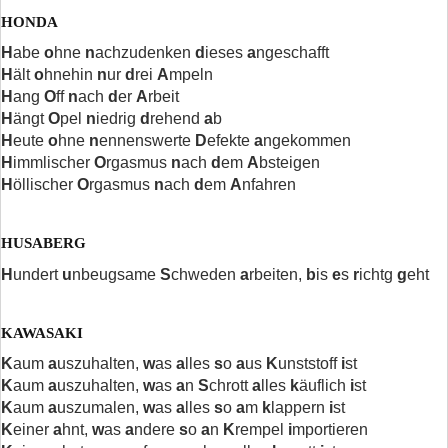
HONDA
H
abe
o
hne
n
achzudenken
d
ieses
a
ngeschafft
H
ält
o
hnehin
n
ur
d
rei
A
mpeln
H
ang
O
ff
n
ach
d
er
A
rbeit
H
ängt
O
pel
n
iedrig
d
rehend
a
b
H
eute
o
hne
n
ennenswerte
D
efekte
a
ngekommen
H
immlischer
O
rgasmus
n
ach
d
em
A
bsteigen
H
öllischer
O
rgasmus
n
ach
d
em
A
nfahren
HUSABERG
H
undert
u
nbeugsame
S
chweden
a
rbeiten,
b
is
e
s
r
ichtg
g
eht
KAWASAKI
K
aum
a
uszuhalten,
w
as
a
lles
s
o
a
us
K
unststoff
i
st
K
aum
a
uszuhalten,
w
as
a
n
S
chrott
a
lles
k
äuflich
i
st
K
aum
a
uszumalen,
w
as
a
lles
s
o
a
m
k
lappern
i
st
K
einer
a
hnt,
w
as
a
ndere
s
o
a
n
K
rempel
i
mportieren