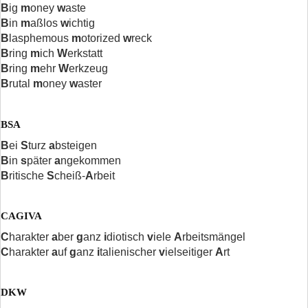
B
ig
m
oney
w
aste
B
in
m
aßlos
w
ichtig
B
lasphemous
m
otorized
w
reck
B
ring
m
ich
W
erkstatt
B
ring
m
ehr
W
erkzeug
B
rutal
m
oney
w
aster
BSA
B
ei
S
turz
a
bsteigen
B
in
s
päter
a
ngekommen
B
ritische
S
cheiß-
A
rbeit
CAGIVA
C
harakter
a
ber
g
anz
i
diotisch
v
iele
A
rbeitsmängel
C
harakter
a
uf
g
anz
i
talienischer
v
ielseitiger
A
rt
DKW