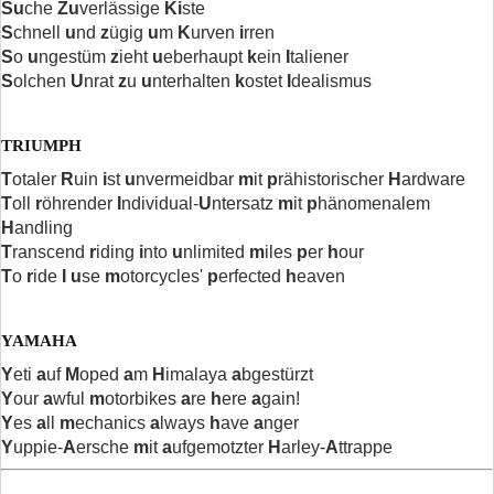
Su
che
Zu
verlässige
Ki
ste
S
chnell
u
nd
z
ügig
u
m
K
urven
i
rren
S
o
u
ngestüm
z
ieht
u
eberhaupt
k
ein
I
taliener
S
olchen
U
nrat
z
u
u
nterhalten
k
ostet
I
dealismus
TRIUMPH
T
otaler
R
uin
i
st
u
nvermeidbar
m
it
p
rähistorischer
H
ardware
T
oll
r
öhrender
I
ndividual-
U
ntersatz
m
it
p
hänomenalem
H
andling
T
ranscend
r
iding
i
nto
u
nlimited
m
iles
p
er
h
our
T
o
r
ide
I
u
se
m
otorcycles'
p
erfected
h
eaven
YAMAHA
Y
eti
a
uf
M
oped
a
m
H
imalaya
a
bgestürzt
Y
our
a
wful
m
otorbikes
a
re
h
ere
a
gain!
Y
es
a
ll
m
echanics
a
lways
h
ave
a
nger
Y
uppie-
A
ersche
m
it
a
ufgemotzter
H
arley-
A
ttrappe