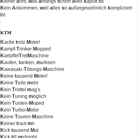
K
einer
a
hnt,
w
as
a
nfangs
s
chon
a
lles
k
aputt
i
st
K
ein
A
nkommen,
w
eil
a
lles
s
o
a
ußergewöhnlich
k
ompliziert
i
st
KTM
K
acke
t
rotz
M
otor!
K
ampf-
T
rinker
M
opped
K
artoffel
T
ret
M
aschine
K
aufen,
t
anken,
m
urksen
K
awasaki-
T
ötungs-
M
aschine
K
eine
t
ausend
M
eter!
K
eine
T
eile
m
ehr
K
ein
T
rottel
m
ag's
K
ein
T
uning
m
öglich
K
ein
T
unten-
M
oped
K
ein
T
urbo-
M
otor
K
eine
T
ouren-
M
aschine
K
einer
t
raut
m
ir
K
ick
t
ausend
M
al
K
ick
t
ill
m
idnight