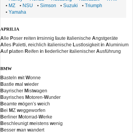
•
MZ
•
NSU
•
Simson
•
Suzuki
•
Triumph
•
Yamaha
APRILIA
A
lle
P
oser
r
eiten
i
rrsinnig
l
aute
i
talienische
A
ngstgeräte
A
lles
P
aletti,
r
eichlich
i
talienische
L
ustlosigkeit
i
n
A
luminium
A
uf
p
latten
R
eifen
i
n
l
iederlicher
i
talienischer
A
usführung
BMW
B
asteln
m
it
W
onne
B
astle
m
al
w
ieder
B
ayrischer
M
ist
w
agen
B
ayrisches
M
otoren-
W
under
B
eamte
m
ögen's
w
eich
B
ei
M
Z
w
eggeworfen
B
erliner
M
otorrad-
W
erke
B
eschleunigt
m
eistens
w
enig
B
esser
m
an
w
andert