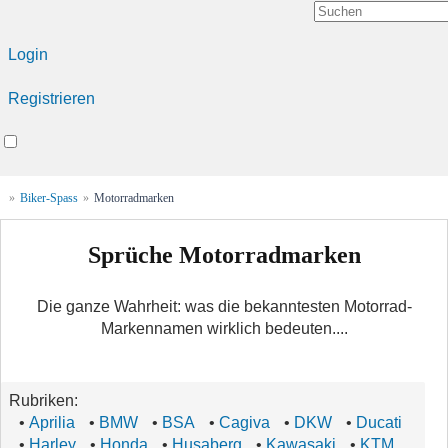
Login
Registrieren
»
Biker-Spass
»
Motorradmarken
Sprüche Motorradmarken
Die ganze Wahrheit: was die bekanntesten Motorrad-
Markennamen wirklich bedeuten....
Rubriken:
•
Aprilia
•
BMW
•
BSA
•
Cagiva
•
DKW
•
Ducati
•
Harley
•
Honda
•
Husaberg
•
Kawasaki
•
KTM