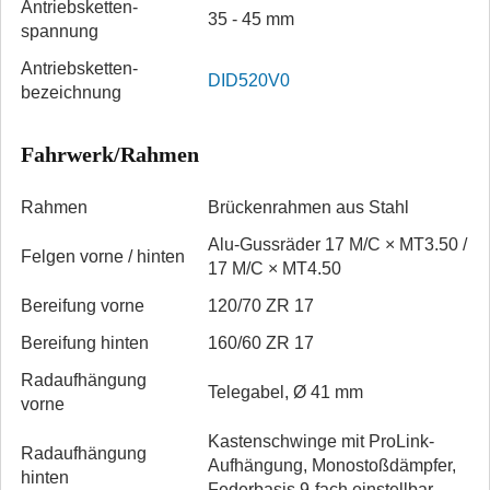
Antriebsketten­
35 - 45 mm
spannung
Antriebsketten­
DID520V0
bezeichnung
Fahrwerk/Rahmen
Rahmen
Brückenrahmen aus Stahl
Alu-Gussräder 17 M/C × MT3.50 /
Felgen vorne / hinten
17 M/C × MT4.50
Bereifung vorne
120/70 ZR 17
Bereifung hinten
160/60 ZR 17
Radaufhängung
Telegabel, Ø 41 mm
vorne
Kastenschwinge mit ProLink­-
Radaufhängung
Aufhängung, Monostoßdämpfer,
hinten
Federbasis 9-fach einstellbar