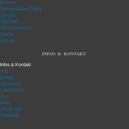
Rechner
Gebrauchtkauf-Tipps
CB-Quiz
CB-Letter
CB-Gezwitscher
Galerie
Sitemap
INFOS & KONTAKT
Infos & Kontakt
FAQ
Kontakt
Impressum
Datenschutz
Über
Stats
Link zu uns
Startseite