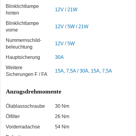
Blinklichtlampe
12V / 21W
hinten
Blinklichtlampe
12V / 5W / 21W
vorne
Nummernschild­
12V / 5W
beleuchtung
Hauptsicherung
30A
Weitere
15A, 7,5A / 30A, 15A, 7,5A
Sicherungen F / FA
Anzugsdrehmomente
Ölablass­schraube
30 Nm
Ölfilter
26 Nm
Vorderradachse
54 Nm