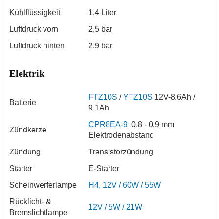
Kühlflüssig­keit
1,4 Liter
Luftdruck vorn
2,5 bar
Luftdruck hinten
2,9 bar
Elektrik
FTZ10S
/
YTZ10S
12V-8.6Ah /
Batterie
9.1Ah
CPR8EA-9
0,8 - 0,9 mm
Zündkerze
Elektroden­abstand
Zündung
Transistor­zündung
Starter
E-Starter
Scheinwerfer­lampe
H4, 12V / 60W / 55W
Rücklicht- &
12V / 5W / 21W
Bremslicht­lampe