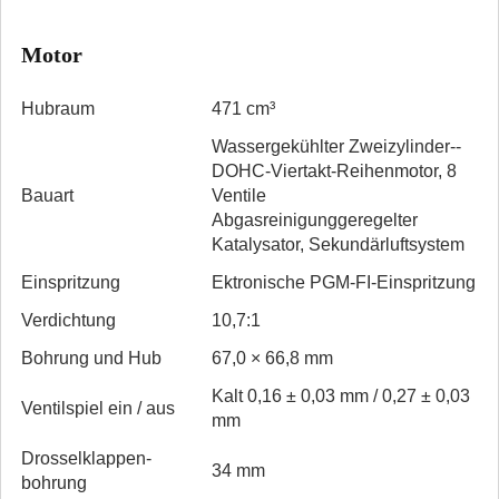
Motor
Hubraum
471 cm³
Wasser­gekühlter Zweizylinder-­
DOHC­-Viertakt-Reihenmotor, 8
Bauart
Ventile
Abgasreinigung­geregelter
Katalysator, Sekundär­luftsystem
Einspritzung
Ektronische PGM-­FI­-Einspritzung
Verdichtung
10,7:1
Bohrung und Hub
67,0 × 66,8 mm
Kalt 0,16 ± 0,03 mm / 0,27 ± 0,03
Ventilspiel ein / aus
mm
Drosselklappen­
34 mm
bohrung