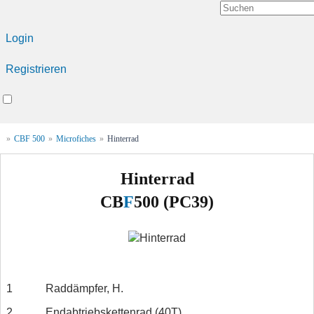
Login
Registrieren
»
CBF 500
»
Microfiches
»
Hinterrad
Hinterrad
CB
F
500 (PC39)
1
Raddämpfer, H.
2
Endabtriebskettenrad (40T)