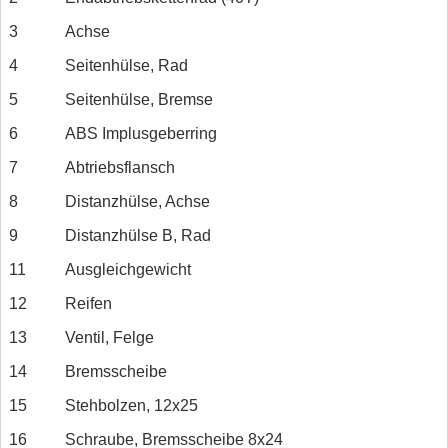
3
Achse
4
Seitenhülse, Rad
5
Seitenhülse, Bremse
6
ABS Implusgeberring
7
Abtriebsflansch
8
Distanzhülse, Achse
9
Distanzhülse B, Rad
11
Ausgleichgewicht
12
Reifen
13
Ventil, Felge
14
Bremsscheibe
15
Stehbolzen, 12x25
16
Schraube, Bremsscheibe 8x24