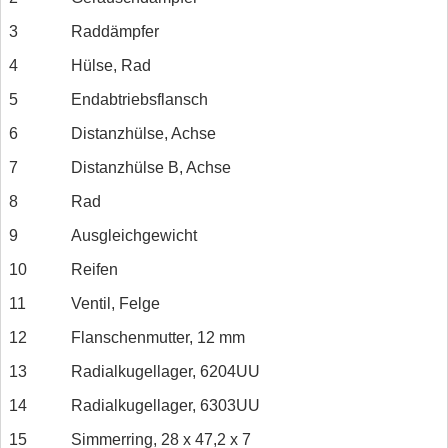
3
Raddämpfer
4
Hülse, Rad
5
Endabtriebsflansch
6
Distanzhülse, Achse
7
Distanzhülse B, Achse
8
Rad
9
Ausgleichgewicht
10
Reifen
11
Ventil, Felge
12
Flanschenmutter, 12 mm
13
Radialkugellager, 6204UU
14
Radialkugellager, 6303UU
15
Simmerring, 28 x 47,2 x 7