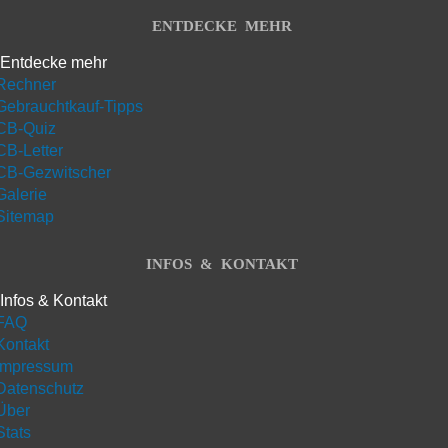
ENTDECKE MEHR
Entdecke mehr
Rechner
Gebrauchtkauf-Tipps
CB-Quiz
CB-Letter
CB-Gezwitscher
Galerie
Sitemap
INFOS & KONTAKT
Infos & Kontakt
FAQ
Kontakt
Impressum
Datenschutz
Über
Stats