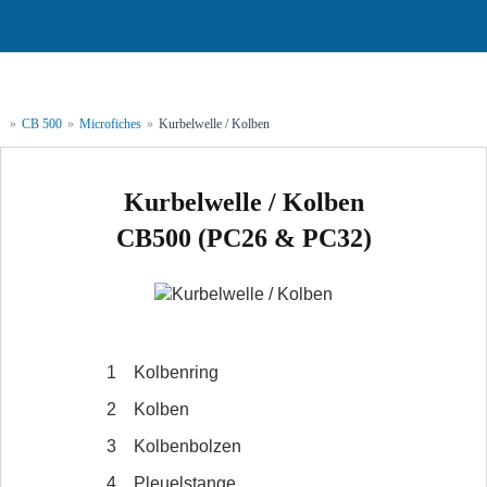
»
CB 500
»
Microfiches
»
Kurbelwelle / Kolben
Kurbelwelle / Kolben
CB500 (PC26 & PC32)
1
Kolbenring
2
Kolben
3
Kolbenbolzen
4
Pleuelstange