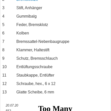
3
Stift, Anhänger
4
Gummibalg
5
Feder, Bremsklotz
6
Kolben
7
Bremssattel-Nebenbaugruppe
8
Klammer, Haltestift
9
Schutz, Bremsschlauch
10
Entlüftungsschraube
11
Staubkappe, Entlüfter
12
Schraube, hex., 6 x 12
13
Glatte Scheibe, 6 mm
20.07.20
552