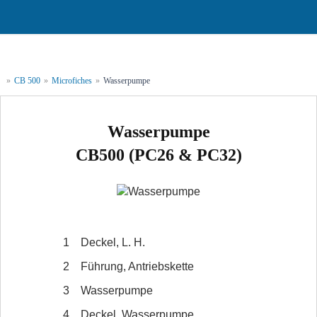
»
CB 500
»
Microfiches
»
Wasserpumpe
Wasserpumpe
CB500 (PC26 & PC32)
1
Deckel, L. H.
2
Führung, Antriebskette
3
Wasserpumpe
4
Deckel, Wasserpumpe