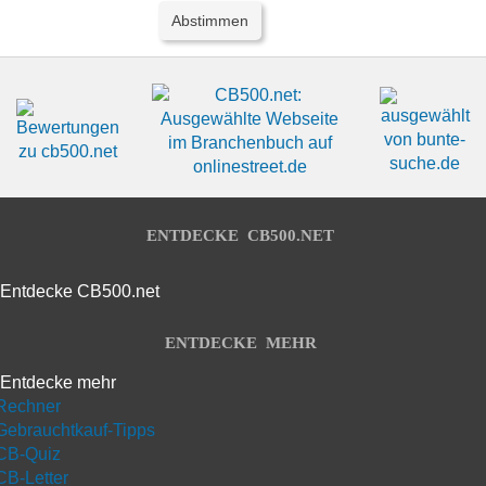
ENTDECKE CB500.NET
Entdecke CB500.net
ENTDECKE MEHR
Entdecke mehr
Rechner
Gebrauchtkauf-Tipps
CB-Quiz
CB-Letter