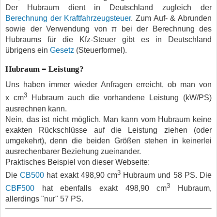
Der Hubraum dient in Deutschland zugleich der
Berechnung der Kraftfahrzeugsteuer
. Zum Auf- & Abrunden
sowie der Verwendung von
π
bei der Berechnung des
Hubraums für die Kfz-Steuer gibt es in Deutschland
übrigens ein
Gesetz
(Steuerformel).
Hubraum = Leistung?
Uns haben immer wieder Anfragen erreicht, ob man von
3
x cm
Hubraum auch die vorhandene Leistung (kW/PS)
ausrechnen kann.
Nein, das ist nicht möglich. Man kann vom Hubraum keine
exakten Rückschlüsse auf die Leistung ziehen (oder
umgekehrt), denn die beiden Größen stehen in keinerlei
ausrechenbarer Beziehung zueinander.
Praktisches Beispiel von dieser Webseite:
3
Die
CB500
hat exakt 498,90 cm
Hubraum und 58 PS. Die
3
CB
F
500
hat ebenfalls exakt 498,90 cm
Hubraum,
allerdings "nur" 57 PS.