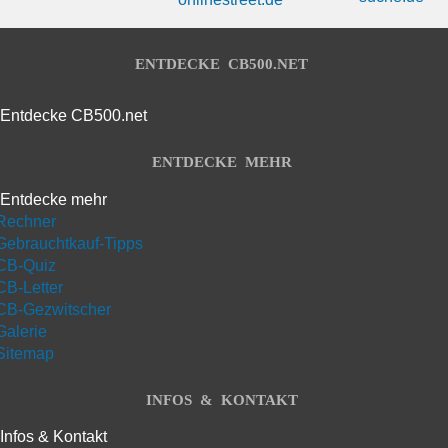
ENTDECKE CB500.NET
Entdecke CB500.net
ENTDECKE MEHR
Entdecke mehr
Rechner
Gebrauchtkauf-Tipps
CB-Quiz
CB-Letter
CB-Gezwitscher
Galerie
Sitemap
INFOS & KONTAKT
Infos & Kontakt