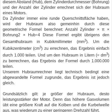
diesem Abstand (Hub), dem Zylinderdurchmesser (Bohrung)
und der Anzahl der Zylinder errechnet sich der Hubraum
eines Motors.
Da Zylinder immer eine runde Querschnittsfläche haben,
wird der Hubraum also gemeinhin durch diese
geometrische Formel berechnet:
Anzahl Zylinder
×
π
×
Bohrung
2
×
Hub
÷
4
Diese Formel ergibt übrigens den
3
Gesamthubraum in Kubikmillimeter (mm
). Um die
3
Kubikzentimeter (cm
) zu errechnen, das Ergebnis einfach
3
durch 1.000 teilen. Und um den Hubraum in Litern (= dm
)
zu berrechnen, das Ergebnis der Formel durch 1.000.000
teilen.
Unserem Hubraumrechner liegt technisch bedingt eine
abgewandelte Formel zugrunde, das Ergebnis ist jedoch
gleich.
Grundsätzlich gilt: je größer der Hubraum, desto
leistungsstärker der Motor. Denn das höhere Gasvolumen
übt eine größere Kraft auf die Kolben und die Kurbelwelle
aus, was wiederum zu einer geringeren Drehzahl führt.