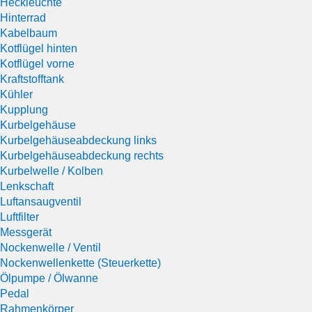
Heckleuchte
Hinterrad
Kabelbaum
Kotflügel hinten
Kotflügel vorne
Kraftstofftank
Kühler
Kupplung
Kurbelgehäuse
Kurbelgehäuseabdeckung links
Kurbelgehäuseabdeckung rechts
Kurbelwelle / Kolben
Lenkschaft
Luftansaugventil
Luftfilter
Messgerät
Nockenwelle / Ventil
Nockenwellenkette (Steuerkette)
Ölpumpe / Ölwanne
Pedal
Rahmenkörper