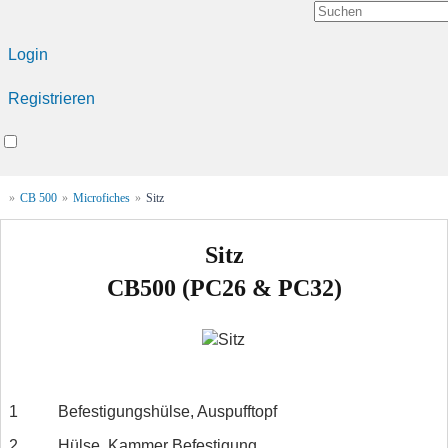
Login
Registrieren
»
CB 500
»
Microfiches
»
Sitz
Sitz
CB500 (PC26 & PC32)
1
Befestigungshülse, Auspufftopf
2
Hülse, Kammer Befestigung