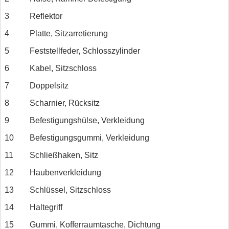
3
Reflektor
4
Platte, Sitzarretierung
5
Feststellfeder, Schlosszylinder
6
Kabel, Sitzschloss
7
Doppelsitz
8
Scharnier, Rücksitz
9
Befestigungshülse, Verkleidung
10
Befestigungsgummi, Verkleidung
11
Schließhaken, Sitz
12
Haubenverkleidung
13
Schlüssel, Sitzschloss
14
Haltegriff
15
Gummi, Kofferraumtasche, Dichtung