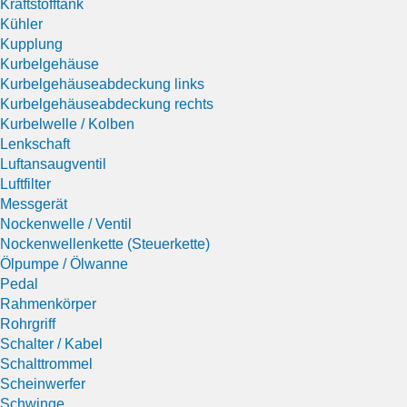
Kraftstofftank
Kühler
Kupplung
Kurbelgehäuse
Kurbelgehäuseabdeckung links
Kurbelgehäuseabdeckung rechts
Kurbelwelle / Kolben
Lenkschaft
Luftansaugventil
Luftfilter
Messgerät
Nockenwelle / Ventil
Nockenwellenkette (Steuerkette)
Ölpumpe / Ölwanne
Pedal
Rahmenkörper
Rohrgriff
Schalter / Kabel
Schalttrommel
Scheinwerfer
Schwinge