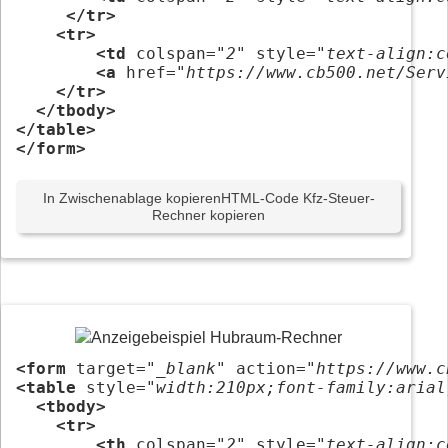
</tr>
<tr>
<td
 colspan=
"2"
 style=
"text-align:c
<a
 href=
"https://www.cb500.net/Serv
</tr>
</tbody>
</table>
</form>
In Zwischenablage kopieren
HTML-Code Kfz-Steuer-
Rechner kopieren
<form
 target=
"_blank"
 action=
"https://www.c
<table
 style=
"width:210px;font-family:arial
<tbody>
<tr>
<th
 colspan=
"2"
 style=
"text-align:c