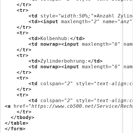
</tr>
<tr>
<td
 style=
"width:50%;"
>
Anzahl Zylin
<td><input
 maxlength=
"2"
 name=
"anz"
</tr>
<tr>
<td>
Kolbenhub:
</td>
<td nowrap><input
 maxlength=
"6"
 nam
</tr>
<tr>
<td>
Zylinderbohrung:
</td>
<td nowrap><input
 maxlength=
"6"
 nam
</tr>
<tr>
<td
 colspan=
"2"
 style=
"text-align:c
</tr>
<tr>
<td
 colspan=
"2"
 style=
"text-align:c
<a
 href=
"https://www.cb500.net/Service/Rech
</tr>
</tbody>
</table>
</form>