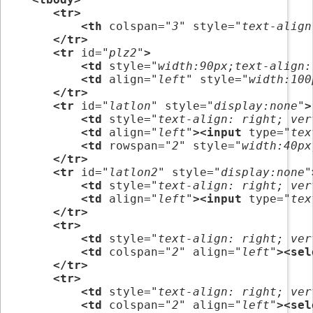
<tr>
<th
 colspan=
"3"
 style=
"text-align
</tr>
<tr
 id=
"plz2"
>
<td
 style=
"width:90px;text-align:
<td
 align=
"left"
 style=
"width:100
</tr>
<tr
 id=
"latlon"
 style=
"display:none"
>
<td
 style=
"text-align: right; ver
<td
 align=
"left"
><input
 type=
"tex
<td
 rowspan=
"2"
 style=
"width:40px
</tr>
<tr
 id=
"latlon2"
 style=
"display:none"
<td
 style=
"text-align: right; ver
<td
 align=
"left"
><input
 type=
"tex
</tr>
<tr>
<td
 style=
"text-align: right; ver
<td
 colspan=
"2"
 align=
"left"
><sel
</tr>
<tr>
<td
 style=
"text-align: right; ver
<td
 colspan=
"2"
 align=
"left"
><sel