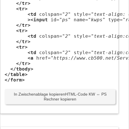
</tr>
<tr>
<td
 colspan=
"2"
 style=
"text-align: 
><input
 id=
"ps"
 name=
"kwps"
 type=
"r
</tr>
<tr>
<td
 colspan=
"2"
 style=
"text-align:c
</tr>
<tr>
<td
 colspan=
"2"
 style=
"text-align:c
<a
 href=
"https://www.cb500.net/Serv
</tr>
</tbody>
</table>
</form>
In Zwischenablage kopieren
HTML-Code KW ⇔ PS
Rechner kopieren