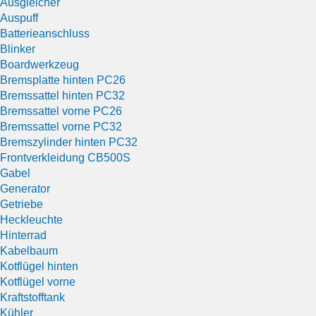
Ausgleicher
Auspuff
Batterieanschluss
Blinker
Boardwerkzeug
Bremsplatte hinten PC26
Bremssattel hinten PC32
Bremssattel vorne PC26
Bremssattel vorne PC32
Bremszylinder hinten PC32
Frontverkleidung CB500S
Gabel
Generator
Getriebe
Heckleuchte
Hinterrad
Kabelbaum
Kotflügel hinten
Kotflügel vorne
Kraftstofftank
Kühler