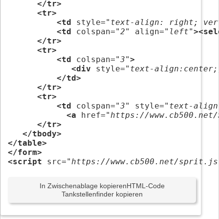
</tr>
<tr>
<td
 style=
"text-align: right; ver
<td
 colspan=
"2"
 align=
"left"
><sel
</tr>
<tr>
<td
 colspan=
"3"
>
<div
 style=
"text-align:center;
</td>
</tr>
<tr>
<td
 colspan=
"3"
 style=
"text-align
<a
 href=
"https://www.cb500.net/
</tr>
</tbody>
</table>
</form>
<script 
src=
"https://www.cb500.net/sprit.js
In Zwischenablage kopieren
HTML-Code
Tankstellenfinder kopieren