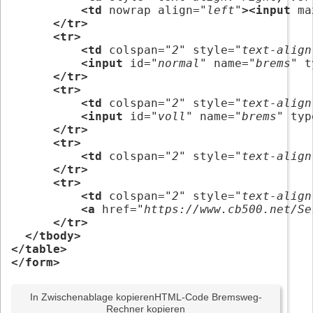
<td
 nowrap align=
"left"
><input
 ma
</tr>
<tr>
<td
 colspan=
"2"
 style=
"text-align
<input
 id=
"normal"
 name=
"brems"
 t
</tr>
<tr>
<td
 colspan=
"2"
 style=
"text-align
<input
 id=
"voll"
 name=
"brems"
 typ
</tr>
<tr>
<td
 colspan=
"2"
 style=
"text-align
</tr>
<tr>
<td
 colspan=
"2"
 style=
"text-align
<a
 href=
"https://www.cb500.net/Se
</tr>
</tbody>
</table>
</form>
In Zwischenablage kopieren
HTML-Code Bremsweg-
Rechner kopieren