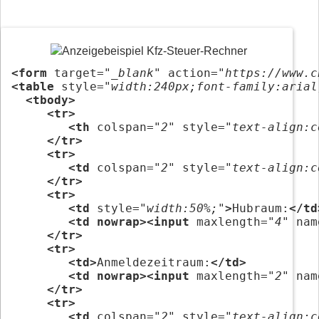
<form
 target=
"_blank"
 action=
"https://www.c
<table
 style=
"width:240px;font-family:arial
<tbody>
<tr>
<th
 colspan=
"2"
 style=
"text-align:c
</tr>
<tr>
<td
 colspan=
"2"
 style=
"text-align:c
</tr>
<tr>
<td
 style=
"width:50%;"
>
Hubraum:
</td
<td nowrap><input
 maxlength=
"4"
 nam
</tr>
<tr>
<td>
Anmeldezeitraum:
</td>
<td nowrap><input
 maxlength=
"2"
 nam
</tr>
<tr>
<td
 colspan=
"2"
 style=
"text-align:c