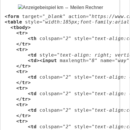
<form
 target=
"_blank"
 action=
"https://www.c
<table
 style=
"width:185px;font-family:arial
<tbody>
<tr>
<th
 colspan=
"2"
 style=
"text-align:c
</tr>
<tr>
<td
 style=
"text-align: right; verti
<td><input
 maxlength=
"8"
 name=
"way"
</tr>
<tr>
<td
 colspan=
"2"
 style=
"text-align: 
</tr>
<tr>
<td
 colspan=
"2"
 style=
"text-align: 
</tr>
<tr>
<td
 colspan=
"2"
 style=
"text-align:c
</tr>
<tr>
<td
 colspan=
"2"
 style=
"text-align:c