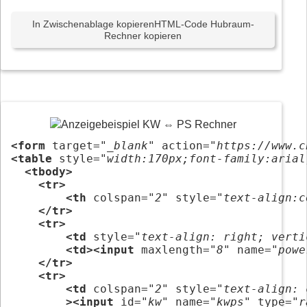
In Zwischenablage kopieren
HTML-Code Hubraum-
Rechner kopieren
<form
 target=
"_blank"
 action=
"https://www.c
<table
 style=
"width:170px;font-family:arial
<tbody>
<tr>
<th
 colspan=
"2"
 style=
"text-align:c
</tr>
<tr>
<td
 style=
"text-align: right; verti
<td><input
 maxlength=
"8"
 name=
"powe
</tr>
<tr>
<td
 colspan=
"2"
 style=
"text-align: 
><input
 id=
"kw"
 name=
"kwps"
 type=
"r