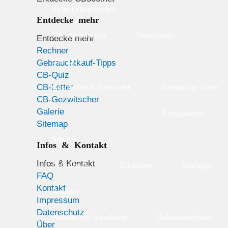
Zylinderkopfdeckel
Entdecke mehr
Unterhaltskosten
Downloads
Entdecke mehr
Rechner
CB 500 F
Gebrauchtkauf-Tipps
CB-Quiz
CB-Letter
Geschichte & Farbcodes
Technische Daten
CB-Gezwitscher
Galerie
Anzugswerte
Sitemap
Service
Infos & Kontakt
Infos & Kontakt
Downloads
Buchtipps
Surftipps
FAQ
Kontakt
Rechner
Impressum
Datenschutz
Anhalteweg berechnen
Hubraumrechner
Über