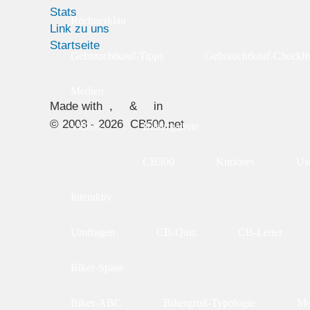
Stats
Rechnerklau
Link zu uns
Startseite
Gebrauchtkauf-Tipps
Gebrauchtkauf-Checklis
Medien
Made with
,
&
in
© 2003 - 2026 CB500.net
Videos
Bildergalerie
CB500
Kurioses
Use
Interaktiv
Umfragen
CB-Quiz
CB-Letter
Biker-Spass
Biker-ABC
Bikergruß-Typologie
Mo