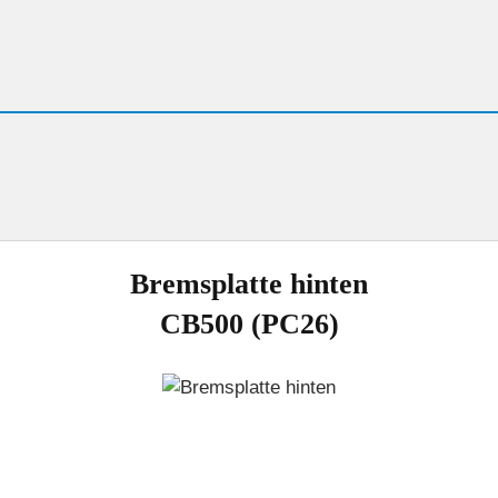
Wo ist was?
Bremsplatte hinten
erte
CB500 (PC26)
Kühlflüssigkeit
Kurbelgehäuseentlüftung
Leerlau
tungsplan
Zündkerzen
Saisonstart
Wintersch