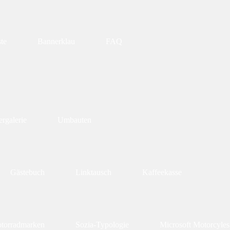
te
Bannerklau
FAQ
rgalerie
Umbauten
Gästebuch
Linktausch
Kaffeekasse
torradmarken
Sozia-Typologie
Microsoft Motorcyles