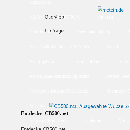
Microfiches
Buchtipp
ABS-Modulator CBF500A
Anlasser
Umfrage
Boardwerkzeug
Bremssattel hinten
B
Bremszylinder hinten CBF500A
Gabel
Kotflügel vorne
Kraftstofftank
Kühle
Kurbelgehäuseabdeckung rechts
Kurbelwelle
Nockenwellenkette (Steuerkette)
Ölpumpe / 
Scheinwerfer
Schwinge
Seitenabde
Entdecke CB500.net
Vergaser (komplett)
Vorderrad
Vorde
Entdecke CB500.net