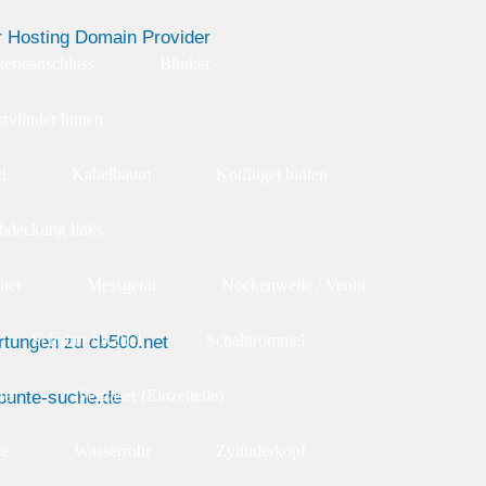
terieanschluss
Blinker
zylinder hinten
d
Kabelbaum
Kotflügel hinten
bdeckung links
lter
Messgerät
Nockenwelle / Ventil
Schalter / Kabel
Schalttrommel
fe
Vergaser (Einzelteile)
e
Wasserrohr
Zylinderkopf