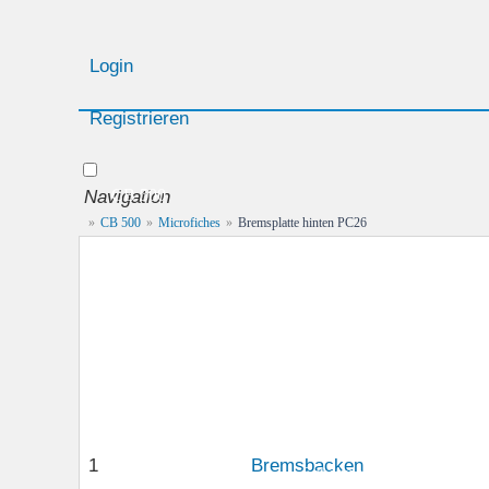
Login
Registrieren
Navigation
CB 500
»
CB 500
»
Microfiches
»
Bremsplatte hinten PC26
Geschichte
Technische Daten
Farbcodes
Leistungsstufen
Anzugsw
Wartung & Pflege
Batterie
Bremsflüssigkeit
Kette
1
Bremsbacken
Putzen & Polieren
Scheinwerfer
War