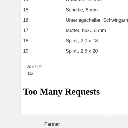
15
Scheibe, 8 mm
Scheinwerfer CB500S
Schwinge
Se
16
Unterlegscheibe, Schwingar
Vergaser (komplett)
Vorderrad
Vorde
17
Mutter, hex., 8 mm
18
Splint, 2,0 x 18
Dichtung Satz A & B
19
Splint, 2,5 x 20
Downloads
Unterhaltskosten
Erfahru
20.07.20
Reifen
432
CBF 500
Geschichte & Farbcodes
Technische Daten
Leistungsstufen
Partner