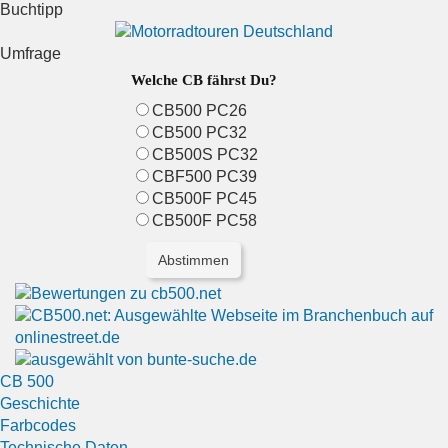
Buchtipp
Umfrage
Welche CB fährst Du?
CB500 PC26
CB500 PC32
CB500S PC32
CBF500 PC39
CB500F PC45
CB500F PC58
CB 500
Geschichte
Farbcodes
Technische Daten