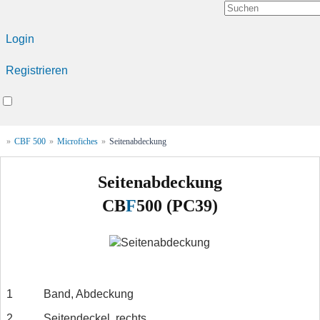
Login
Registrieren
»
CBF 500
»
Microfiches
»
Seitenabdeckung
Seitenabdeckung
CB
F
500 (PC39)
1
Band, Abdeckung
2
Seitendeckel, rechts