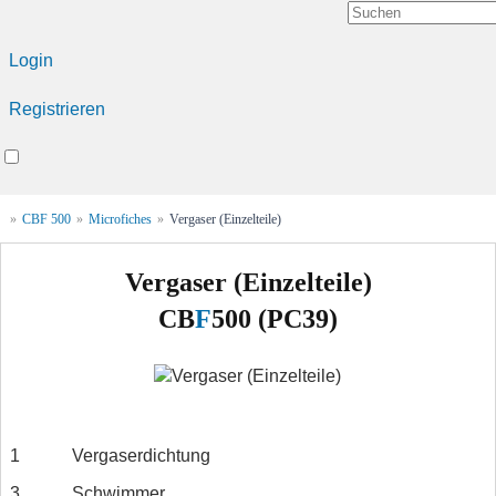
Login
Registrieren
»
CBF 500
»
Microfiches
»
Vergaser (Einzelteile)
Vergaser (Einzelteile)
CB
F
500 (PC39)
1
Vergaserdichtung
3
Schwimmer