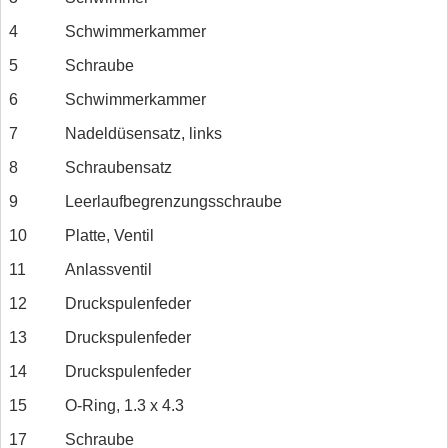
4
Schwimmerkammer
5
Schraube
6
Schwimmerkammer
7
Nadeldüsensatz, links
8
Schraubensatz
9
Leerlaufbegrenzungsschraube
10
Platte, Ventil
11
Anlassventil
12
Druckspulenfeder
13
Druckspulenfeder
14
Druckspulenfeder
15
O-Ring, 1.3 x 4.3
17
Schraube