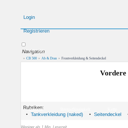
Login
Registrieren
Navigation
CB 500
»
CB 500
»
Ab & Dran
»
Frontverkleidung & Seitendeckel
Geschichte
Technische Daten
Vordere 
Farbcodes
Leistungsstufen
Anzugsw
Wartung & Pflege
Rubriken:
Batterie
Bremsflüssigkeit
Kette
•
Tankverkleidung (naked)
•
Seitendeckel
Putzen & Polieren
Scheinwerfer
War
Weniger als 1 Min. Lesezeit