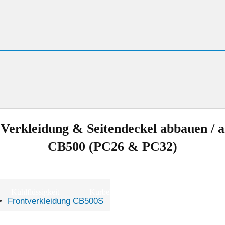
Wo ist was?
Verkleidung & Seitendeckel abbauen / 
erte
CB500 (PC26 & PC32)
Kühlflüssigkeit
Kurbelgehäuseentlüftung
Leerlau
•
Frontverkleidung CB500S
tungsplan
Zündkerzen
Saisonstart
Wintersch