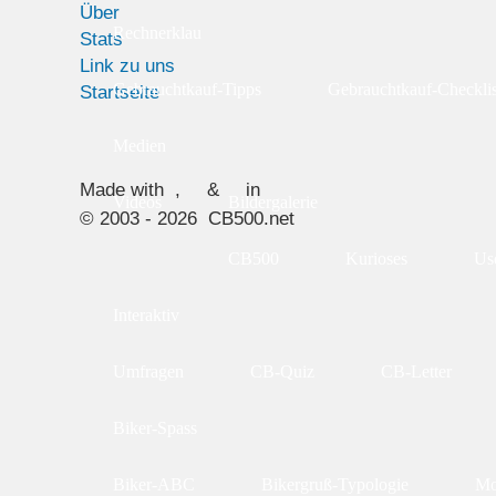
Über
Rechnerklau
Stats
Link zu uns
Gebrauchtkauf-Tipps
Gebrauchtkauf-Checklis
Startseite
Medien
Made with
,
&
in
Videos
Bildergalerie
© 2003 - 2026 CB500.net
CB500
Kurioses
Use
Interaktiv
Umfragen
CB-Quiz
CB-Letter
Biker-Spass
Biker-ABC
Bikergruß-Typologie
Mo