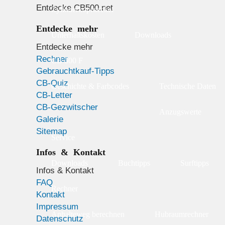
Entdecke CB500.net
Zylinderkopfdeckel
Entdecke mehr
Unterhaltskosten
Downloads
Entdecke mehr
Rechner
CB 500 F
Gebrauchtkauf-Tipps
CB-Quiz
Geschichte & Farbcodes
Technische Daten
CB-Letter
CB-Gezwitscher
Anzugswerte
Galerie
Sitemap
Service
Infos & Kontakt
Downloads
Buchtipps
Surftipps
Infos & Kontakt
FAQ
Rechner
Kontakt
Impressum
Anhalteweg berechnen
Hubraumrechner
Datenschutz