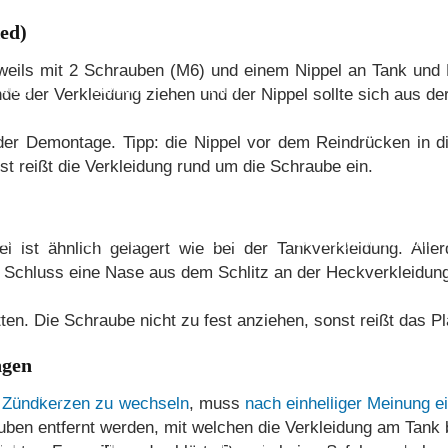
ed)
weils mit 2 Schrauben (M6) und einem Nippel an Tank und 
idung
Sitzbank
Tank
nde der Verkleidung ziehen und der Nippel sollte sich aus de
der Demontage. Tipp: die Nippel vor dem Reindrücken in d
nst reißt die Verkleidung rund um die Schraube ein.
her
Auspuff
Batterieanschluss
Blinker
PC26
Bremssattel vorne PC32
Bremszylinder hinten 
 ist ähnlich gelagert wie bei der Tankverkleidung. Allerd
 Schluss eine Nase aus dem Schlitz an der Heckverkleidung
eckleuchte
Hinterrad
Kabelbaum
Kotflügel 
ten. Die Schraube nicht zu fest anziehen, sonst reißt das P
Kurbelgehäuseabdeckung links
Kurbelgehäuseabdeckun
ngen
Messgerät CB500S
Nockenwelle / Ventil
Nockenw
e
Zündkerzen zu wechseln
, muss
nach einhelliger Meinung e
uben entfernt werden, mit welchen die Verkleidung am Tank be
örper
Rohrgriff
Rohrgriff CB500S
Schalter 