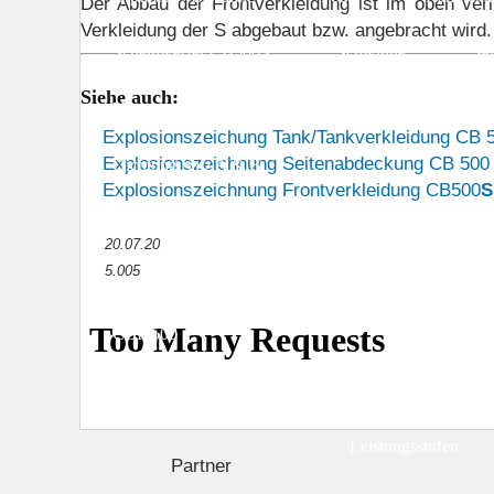
Der Abbau der Frontverkleidung ist im oben verl
Verkleidung der S abgebaut bzw. angebracht wird.
Scheinwerfer CB500S
Schwinge
Se
Siehe auch:
Vergaser (komplett)
Vorderrad
Vorde
Explosionszeichung Tank/Tankverkleidung CB 
Explosionszeichnung Seitenabdeckung CB 500
Dichtung Satz A & B
Explosionszeichnung Frontverkleidung CB500
S
Downloads
Unterhaltskosten
Erfahru
20.07.20
5.005
Reifen
CBF 500
Geschichte & Farbcodes
Technische Daten
Leistungsstufen
Partner