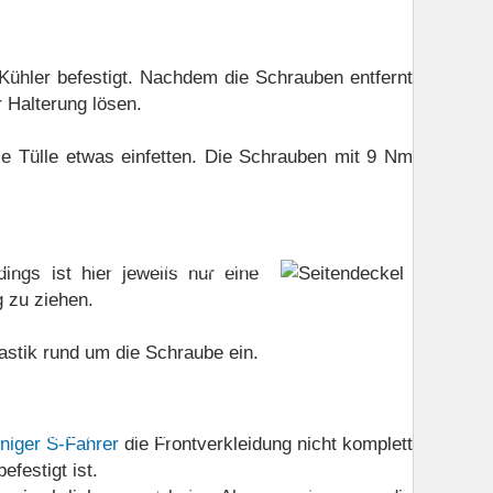
Kühler befestigt. Nachdem die Schrauben entfernt
r Halterung lösen.
ie Tülle etwas einfetten. Die Schrauben mit 9 Nm
Boardwerkzeug
Bremsplatte hinten PC26
PC32
Frontverkleidung CB500S
ings ist hier jeweils nur eine
 zu ziehen.
hinten
Kotflügel vorne
Kraftstofftank
lastik rund um die Schraube ein.
g rechts
Kurbelwelle / Kolben
ellenkette (Steuerkette)
iniger S-Fahrer
die Frontverkleidung nicht komplett
festigt ist.
/ Kabel
Schalttrommel
Scheinwerfer