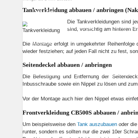
Tankverkleidung abbauen / anbringen (Nak
Ab & Dran
Die Tankverkleidungen sind je
Frontverkleidung & Seitendeckel
Heckverkle
sind, vorsichtig am hinteren E
Microfiches
Die Montage erfolgt in umgekehrter Reihenfolge 
wieder festziehen; auf jeden Fall nicht zu fest, so
Anlasser
Anlasserkupplung
Ausgleic
Seitendeckel abbauen / anbringen
Bremssattel hinten PC32
Bremssattel vorne 
Die Befestigung und Entfernung der Seitendeckel
Inbusschraube sowie ein Nippel zu lösen und zum
Gabel
Generator
Getriebe
H
Vor der Montage auch hier den Nippel etwas einfet
Kühler
Kupplung
Kurbelgehäuse
Frontverkleidung CB500S abbauen / anbri
Lenkschaft
Luftfilter
Messgerät
Um beispielsweise den
Tank auszubauen
oder di
runter, sondern es sollten nur die zwei 10er Schra
Ölpumpe / Ölwanne
Pedal
Rahmenk