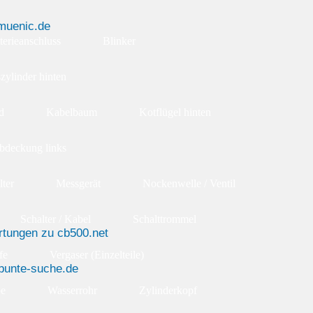
terieanschluss
Blinker
zylinder hinten
d
Kabelbaum
Kotflügel hinten
bdeckung links
lter
Messgerät
Nockenwelle / Ventil
Schalter / Kabel
Schalttrommel
fe
Vergaser (Einzelteile)
e
Wasserrohr
Zylinderkopf