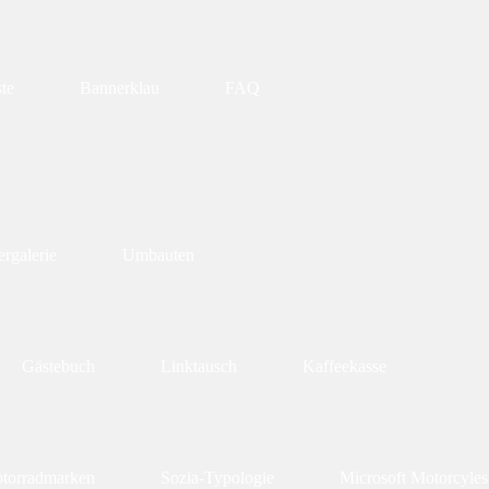
te
Bannerklau
FAQ
rgalerie
Umbauten
Gästebuch
Linktausch
Kaffeekasse
torradmarken
Sozia-Typologie
Microsoft Motorcyles