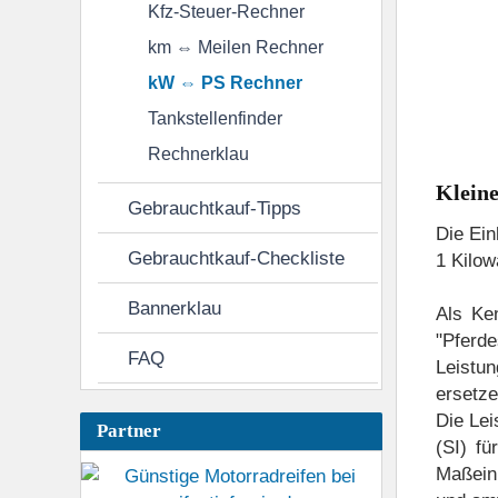
Kfz-Steuer-Rechner
Ab & Dran
km ⇔ Meilen Rechner
kW ⇔ PS Rechner
Frontverkleidung & Seitendeckel
Heckverkle
Tankstellenfinder
Microfiches
Rechnerklau
Klein
Gebrauchtkauf-Tipps
Anlasser
Anlasserkupplung
Ausgleic
Die Ein
Gebrauchtkauf-Checkliste
1 Kilow
Bremssattel hinten PC32
Bremssattel vorne 
Bannerklau
Als Ke
Gabel
Generator
Getriebe
H
"Pferd
FAQ
Leistun
Kühler
Kupplung
Kurbelgehäuse
ersetze
Die Lei
Partner
Lenkschaft
Luftfilter
Messgerät
(SI) fü
Maßeinh
Ölpumpe / Ölwanne
Pedal
Rahmenk