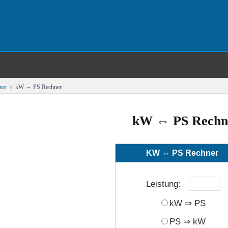
ner
»
kW ⇔ PS Rechner
Wo ist was?
kW ⇔ PS Rechn
erte
KW ⇔ PS Rechner
Leistung:
Kühlflüssigkeit
Kurbelgehäuseentlüftung
Leerlau
kW ⇒ PS
PS ⇒ kW
tungsplan
Zündkerzen
Saisonstart
Wintersch