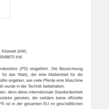
Boardwerkzeug
Bremsplatte hinten PC26
1 Kilowatt (kW).
,73549875 kW.
PC32
Frontverkleidung CB500S
rdestärke (PS) eingeführt. Die Bezeichnung
hinten
Kotflügel vorne
Kraftstofftank
für das Watt), der eine Maßeinheit für die
llte angeben, wie viele Pferde eine Maschine
g rechts
Kurbelwelle / Kolben
aß wurde in der Technik beibehalten.
ben, denn diese internationale Standardeinheit
ellenkette (Steuerkette)
tärke getreten, die seitdem keine offizielle
PS ist in der gesamten EU im geschäftlichen
/ Kabel
Schalttrommel
Scheinwerfer