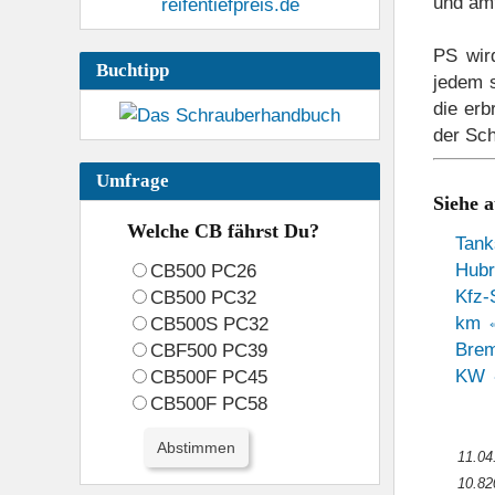
und amt
Scheinwerfer CB500S
Schwinge
Se
PS wird
Buchtipp
jedem s
die er
Vergaser (komplett)
Vorderrad
Vorde
der Sch
Dichtung Satz A & B
Umfrage
Siehe 
Downloads
Unterhaltskosten
Erfahru
Welche CB fährst Du?
Tank
Hubr
CB500 PC26
Reifen
Kfz-
CB500 PC32
km ⇔
CB500S PC32
CBF 500
Bre
CBF500 PC39
KW ⇔
CB500F PC45
Geschichte & Farbcodes
Technische Daten
CB500F PC58
Leistungsstufen
11.04
10.82