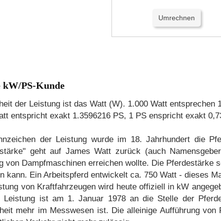
idung
Sitzbank
Tank
e kW/PS-Kunde
her
Auspuff
Batterieanschluss
Blinker
heit der Leistung ist das Watt (W). 1.000 Watt entsprechen 
att entspricht exakt 1.3596216 PS, 1 PS enspricht exakt 0
PC26
Bremssattel vorne PC32
Bremszylinder hinten 
nnzeichen der Leistung wurde im 18. Jahrhundert die Pfe
eckleuchte
Hinterrad
Kabelbaum
Kotflügel 
estärke" geht auf James Watt zurück (auch Namensgeber 
g von Dampfmaschinen erreichen wollte. Die Pferdestärke so
Kurbelgehäuseabdeckung links
Kurbelgehäuseabdeckun
n kann. Ein Arbeitspferd entwickelt ca. 750 Watt - dieses M
stung von Kraftfahrzeugen wird heute offiziell in kW angege
Messgerät CB500S
Nockenwelle / Ventil
Nockenw
r Leistung ist am 1. Januar 1978 an die Stelle der Pferdes
eit mehr im Messwesen ist. Die alleinige Aufführung von 
örper
Rohrgriff
Rohrgriff CB500S
Schalter 