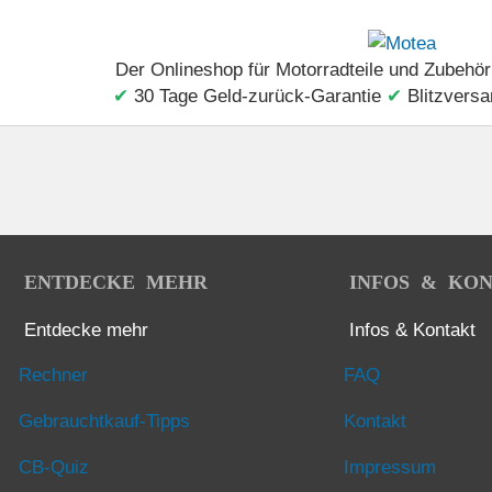
Anlasserkupplung
Ausgleicher
Auspuff
Bat
Der Onlineshop für Motorradteile und Zubehör
✔
30 Tage Geld-zurück-Garantie
✔
Blitzversa
remssattel vorne
Bremssattel vorne CBF500A
Brems
Generator
Getriebe
Heckleuchte
Hinterra
r
Kupplung
Kurbelgehäuse
Kurbelgehäusea
ENTDECKE MEHR
INFOS & KO
 / Kolben
Lenkschaft
Luftansaugventil
Luftfi
Entdecke mehr
Infos & Kontakt
Ölwanne
Pedal
Rahmenkörper
Rohrgriff
Rechner
FAQ
ckung
Sitz
Ständer
Stossdämpfer
Stu
Gebrauchtkauf-Tipps
Kontakt
rradbremse
Vorderradbremse CBF500A
Wasserpump
CB-Quiz
Impressum