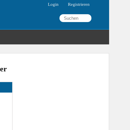
Login
Registrieren
er
fdrehzahl
Luftfilter
Ölwechsel
laf