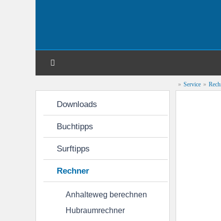
»
Service
»
Rech
CB 500
Downloads
Geschichte
Technische Daten
Buchtipps
Farbcodes
Leistungsstufen
Anzugsw
Surftipps
Wartung & Pflege
Rechner
Batterie
Bremsflüssigkeit
Kette
Anhalteweg berechnen
Hubraumrechner
Putzen & Polieren
Scheinwerfer
War