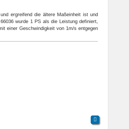
Stufe
Vergaser (Einzelteile)
und ergreifend die ältere Maßeinheit ist und
 66036 wurde 1 PS als die Leistung definiert,
it einer Geschwindigkeit von 1m/s entgegen
derkopf
Zylinderkopfdeckel