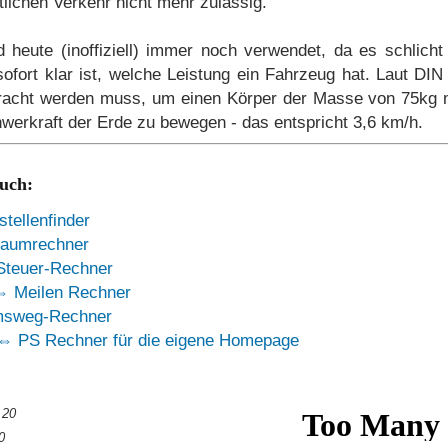
lichen Verkehr nicht mehr zulässig.
itenabdeckung
Sitz
Ständer
Stossdämpfer
 heute (inoffiziell) immer noch verwendet, da es schlicht 
ofort klar ist, welche Leistung ein Fahrzeug hat. Laut DIN
bracht werden muss, um einen Körper der Masse von 75kg m
rradbremse
Wasserpumpe
Wasserrohr
Zylin
werkraft der Erde zu bewegen - das entspricht 3,6 km/h.
auch:
ngsbericht
Modifikationen
stellenfinder
aumrechner
Steuer-Rechner
 Meilen Rechner
msweg-Rechner
 PS Rechner für die eigene Homepage
Wartung & Pflege
Wartungsplan
.20
0