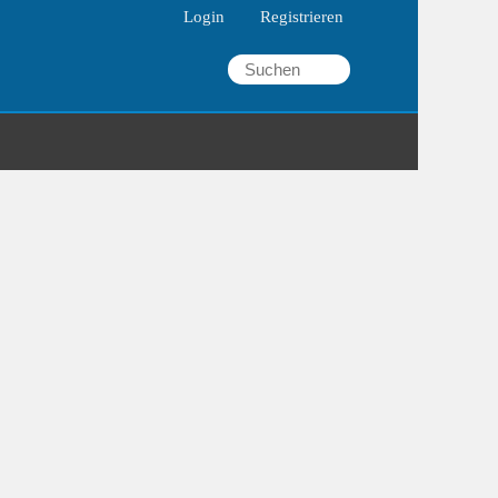
Login
Registrieren
fdrehzahl
Luftfilter
Ölwechsel
laf