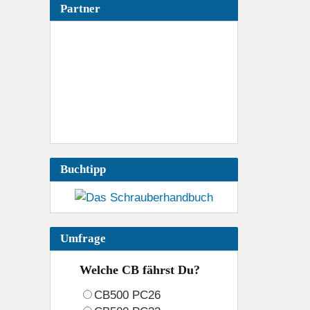
Partner
News
News-Archiv
News-Feed
Buchtipp
Umfrage
Welche CB fährst Du?
CB500 PC26