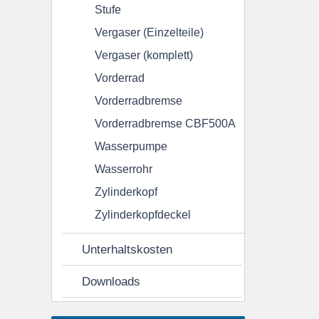
Stufe
Rechnerklau
Vergaser (Einzelteile)
Vergaser (komplett)
Gebrauchtkauf-Tipps
Gebrauchtkauf-Checklis
Vorderrad
Medien
Vorderradbremse
Vorderradbremse CBF500A
Videos
Bildergalerie
Wasserpumpe
CB500
Kurioses
Use
Wasserrohr
Zylinderkopf
Interaktiv
Zylinderkopfdeckel
Umfragen
CB-Quiz
CB-Letter
Unterhaltskosten
Biker-Spass
Downloads
Biker-ABC
Bikergruß-Typologie
Mo