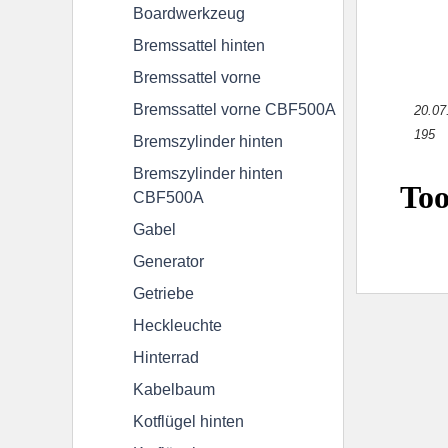
Boardwerkzeug
Bremssattel hinten
Scheinwerfer CB500S
Schwinge
Se
Bremssattel vorne
Vergaser (komplett)
Vorderrad
Vorde
Bremssattel vorne CBF500A
20.07
195
Bremszylinder hinten
Dichtung Satz A & B
Bremszylinder hinten
CBF500A
Downloads
Unterhaltskosten
Erfahru
Gabel
Reifen
Generator
Getriebe
CBF 500
Heckleuchte
Geschichte & Farbcodes
Technische Daten
Hinterrad
Kabelbaum
Leistungsstufen
Kotflügel hinten