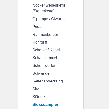
Zylinderkopfdeckel
Nockenwellenkette
(Steuerkette)
Unterhaltskosten
Downloads
Ölpumpe / Ölwanne
Pedal
CB 500 F
Rahmenkörper
Geschichte & Farbcodes
Technische Daten
Rohrgriff
Schalter / Kabel
Anzugswerte
Schalttrommel
Scheinwerfer
Service
Schwinge
Downloads
Buchtipps
Surftipps
Seitenabdeckung
Sitz
Rechner
Ständer
Anhalteweg berechnen
Hubraumrechner
Stossdämpfer