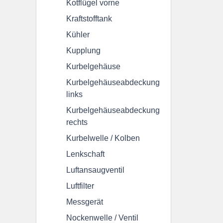
Kotflügel vorne
Microfiches
Kraftstofftank
ABS-Modulator CBF500A
Anlasser
Kühler
Kupplung
Boardwerkzeug
Bremssattel hinten
B
Kurbelgehäuse
Bremszylinder hinten CBF500A
Gabel
Kurbelgehäuseabdeckung
links
Kotflügel vorne
Kraftstofftank
Kühle
Kurbelgehäuseabdeckung
rechts
Kurbelgehäuseabdeckung rechts
Kurbelwelle
Kurbelwelle / Kolben
Lenkschaft
Nockenwellenkette (Steuerkette)
Ölpumpe / 
Luftansaugventil
Scheinwerfer
Schwinge
Seitenabde
Luftfilter
Messgerät
Vergaser (komplett)
Vorderrad
Vorde
Nockenwelle / Ventil