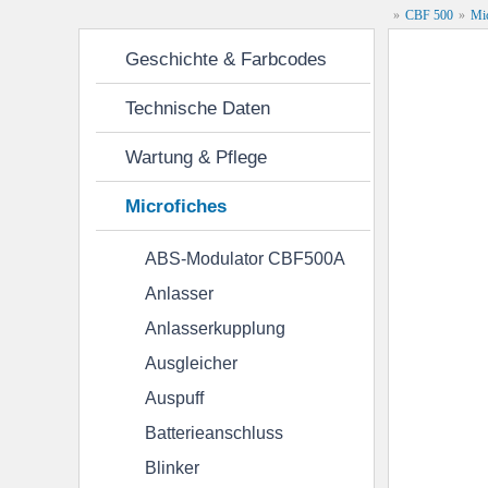
»
CBF 500
»
Mic
Ab & Dran
Geschichte & Farbcodes
Frontverkleidung & Seitendeckel
Heckverkle
Technische Daten
Microfiches
Wartung & Pflege
Microfiches
Anlasser
Anlasserkupplung
Ausgleic
ABS-Modulator CBF500A
Bremssattel hinten PC32
Bremssattel vorne 
Anlasser
Gabel
Generator
Getriebe
H
Anlasserkupplung
Ausgleicher
Kühler
Kupplung
Kurbelgehäuse
Auspuff
Lenkschaft
Luftfilter
Messgerät
Batterieanschluss
Blinker
Ölpumpe / Ölwanne
Pedal
Rahmenk