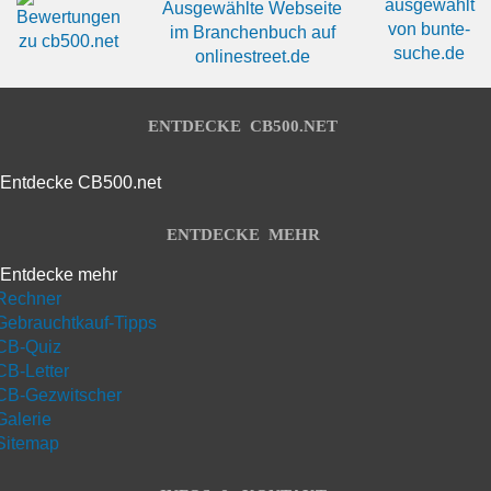
ENTDECKE CB500.NET
Entdecke CB500.net
ENTDECKE MEHR
Entdecke mehr
Rechner
Gebrauchtkauf-Tipps
CB-Quiz
CB-Letter
CB-Gezwitscher
Galerie
Sitemap