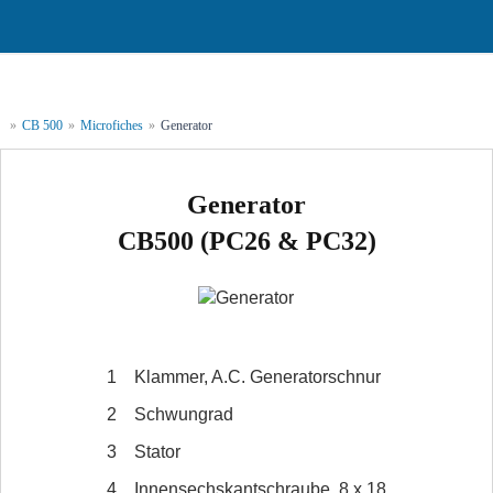
»
CB 500
»
Microfiches
»
Generator
Generator
CB500 (PC26 & PC32)
1
Klammer, A.C. Generatorschnur
2
Schwungrad
3
Stator
4
Innensechskantschraube, 8 x 18