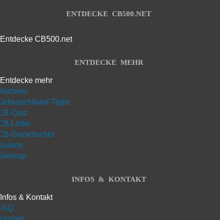
ENTDECKE CB500.NET
Entdecke CB500.net
ENTDECKE MEHR
Entdecke mehr
Rechner
Gebrauchtkauf-Tipps
CB-Quiz
CB-Letter
CB-Gezwitscher
Galerie
Sitemap
INFOS & KONTAKT
Infos & Kontakt
FAQ
Kontakt